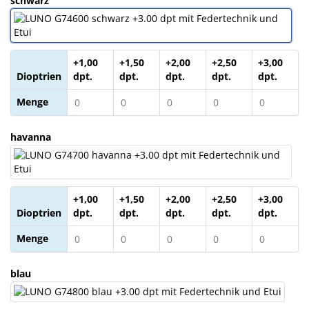
schwarz
Sonne
Milo
&
+1,00
+1,50
+2,00
+2,50
+3,00
Me
Dioptrien
dpt.
dpt.
dpt.
dpt.
dpt.
Menge
JustMILO
I
havanna
NEED
YOU
Optische
+1,00
+1,50
+2,00
+2,50
+3,00
Instrumente
Dioptrien
dpt.
dpt.
dpt.
dpt.
dpt.
Menge
Schleiftechnik
SALE
blau