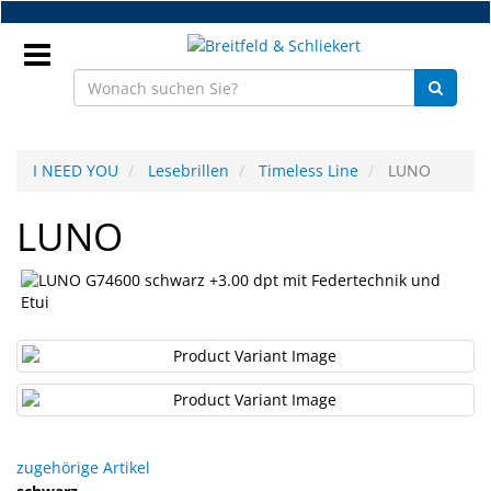
Zum
Hauptinhalt
springen
Anmeldung
I NEED YOU
Lesebrillen
Timeless Line
LUNO
DE
LUNO
NEU
Brillenteile
Werkstatt
Handelsware
Sport
zugehörige Artikel
&