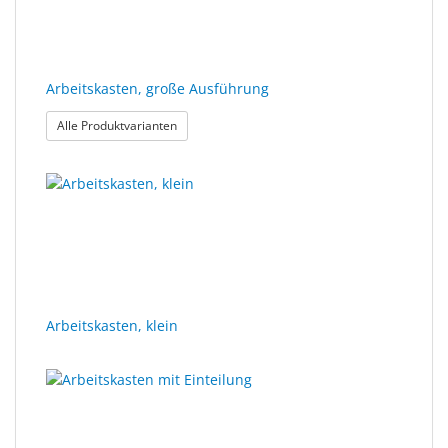
Sonne
Milo
&
Arbeitskasten, große Ausführung
Me
: Arbeitskasten, große Ausführung
Alle Produktvarianten
JustMILO
I
NEED
YOU
Optische
Instrumente
Arbeitskasten, klein
Schleiftechnik
SALE