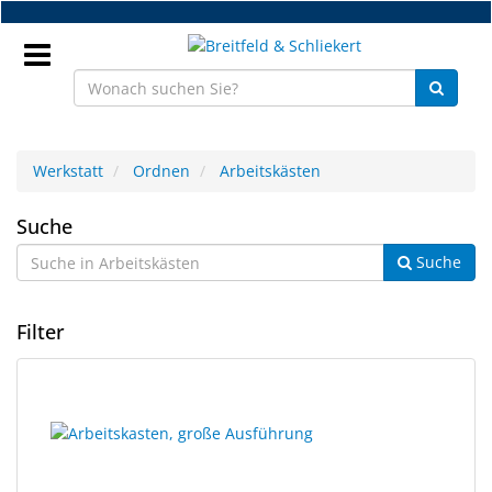
Zum
Hauptinhalt
springen
Anmeldung
Werkstatt
Ordnen
Arbeitskästen
DE
Arbeitskästen
Suche
Suche
NEU
Brillenteile
Filter
Werkstatt
6
Suchergebnisse
Handelsware
Ergebnisse
gerendert.
gefunden.
Sport
&