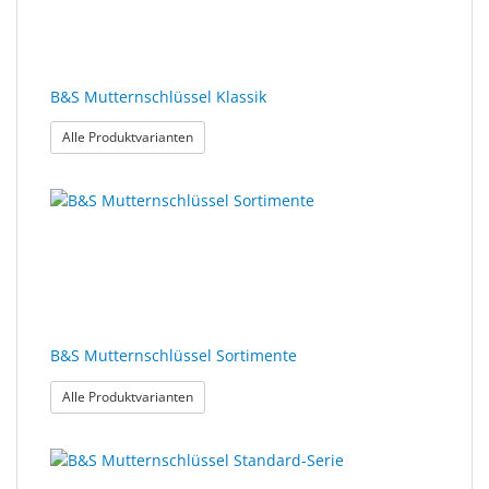
Sonne
Milo
&
B&S Mutternschlüssel Klassik
Me
: B&S Mutternschlüssel Klassik
Alle Produktvarianten
JustMILO
I
NEED
YOU
Optische
Instrumente
B&S Mutternschlüssel Sortimente
Schleiftechnik
: B&S Mutternschlüssel Sortimente
Alle Produktvarianten
SALE