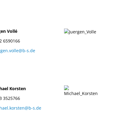
gen Vollé
2 6590166
rgen.volle@b-s.de
hael Korsten
3 3525766
hael.korsten@b-s.de