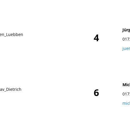
Jür
4
017
jue
Mic
6
017
mic