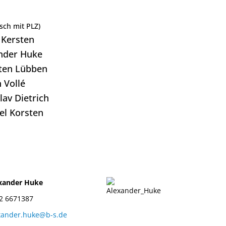
isch mit PLZ)
 Kersten
nder Huke
ten Lübben
 Vollé
lav Dietrich
el Korsten
xander Huke
2 6671387
xander.huke@b-s.de