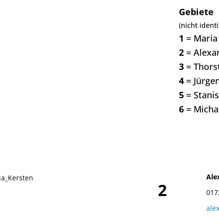
Gebiete
(nicht ident
1
= Maria
2
= Alexa
3
= Thors
4
= Jürgen
5
= Stanis
6
= Micha
Ale
2
017
ale