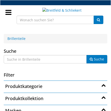
Zum
Hauptinhalt
springen
Anmeldung
Brillenteile
DE
Brillenteile
Suche
Suche
NEU
Brillenteile
Filter
Werkstatt
Produktkategorie
Handelsware
Produktkollektion
Sport
Marken
&