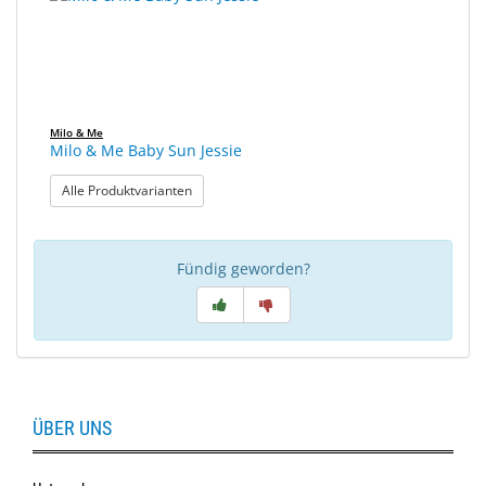
gefunden.
Sonne
Milo
&
Me
Milo & Me
Milo & Me Baby Sun Jessie
JustMILO
: Milo & Me Baby Sun Jessie
Alle Produktvarianten
I
NEED
YOU
Fündig geworden?
Optische
Instrumente
Schleiftechnik
SALE
ÜBER UNS