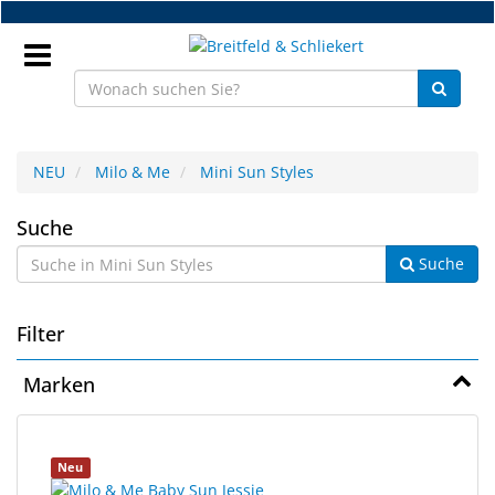
Zum
Hauptinhalt
springen
Anmeldung
NEU
Milo & Me
Mini Sun Styles
DE
Mini
Suche
Suche
Sun
NEU
Styles
Brillenteile
Filter
Werkstatt
Marken
Handelsware
1
Suchergebnisse
Sport
Neu
Ergebnisse
gerendert.
&