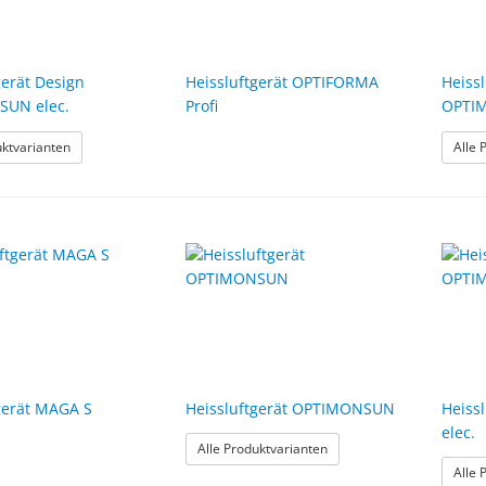
gerät Design
Heissluftgerät OPTIFORMA
Heiss
UN elec.
Profi
OPTI
: Heissluftgerät Design OPTIMONSUN elec.
uktvarianten
Alle 
gerät MAGA S
Heissluftgerät OPTIMONSUN
Heiss
elec.
: Heissluftgerät OPTIMO
Alle Produktvarianten
Alle 