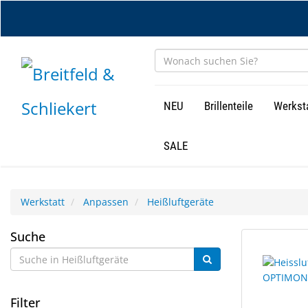
Zum
Hauptinhalt
springen
NEU
Brillenteile
Werkst
SALE
Werkstatt
Anpassen
Heißluftgeräte
Heißluftgeräte
Suche
10
Suchergebn
Ergebnisse
gerendert.
gefunden.
Filter