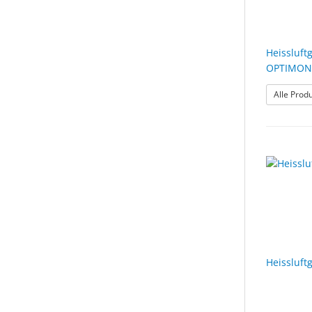
Heissluft
OPTIMONS
Alle Prod
Heissluft