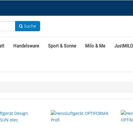
Suche
att
Handelsware
Sport & Sonne
Milo & Me
JustMILO
isse