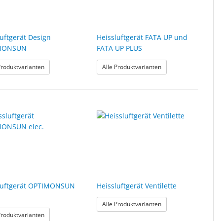
luftgerät Design
Heissluftgerät FATA UP und
MONSUN
FATA UP PLUS
: Heissluftgerät Design OPTIMONSUN
: Heissluftgerät FAT
Produktvarianten
Alle Produktvarianten
luftgerät OPTIMONSUN
Heissluftgerät Ventilette
NSUN
: Heissluftgerät Ventil
Alle Produktvarianten
: Heissluftgerät OPTIMONSUN elec.
Produktvarianten