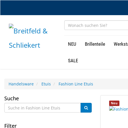
Zum
Hauptinhalt
springen
NEU
Brillenteile
Werkst
SALE
Handelsware
Etuis
Fashion Line Etuis
Fashion
Suche
2
Suchergebn
Neu
Line
Ergebnisse
gerendert.
gefunden.
Etuis
Filter