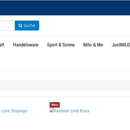
Suche
att
Handelsware
Sport & Sonne
Milo & Me
JustMILO
isse
Neu