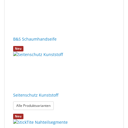
gefunden.
Sonne
Milo
&
Me
B&S Schaumhandseife
JustMILO
Neu
I
NEED
YOU
Optische
Instrumente
Seitenschutz Kunststoff
Schleiftechnik
: Seitenschutz Kunststoff
Alle Produktvarianten
SALE
Neu