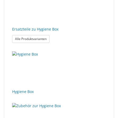
Sonne
Milo
&
Me
Ersatzteile zu Hygiene Box
: Ersatzteile zu Hygiene Box
Alle Produktvarianten
JustMILO
I
NEED
YOU
Optische
Instrumente
Hygiene Box
Schleiftechnik
SALE