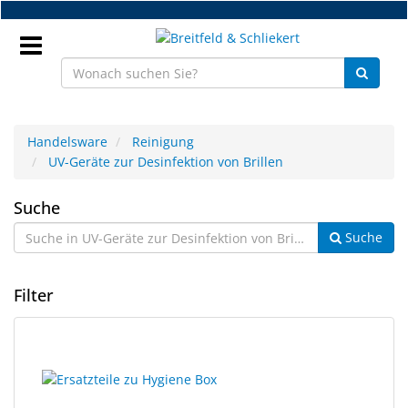
Zum
Hauptinhalt
springen
Anmeldung
Handelsware
Reinigung
UV-Geräte zur Desinfektion von Brillen
DE
UV-
Suche
NEU
Suche
Geräte
Brillenteile
zur
Filter
Werkstatt
Desinfektion
Handelsware
von
3
Suchergebnisse
Ergebnisse
gerendert.
Sport
Brillen
gefunden.
&