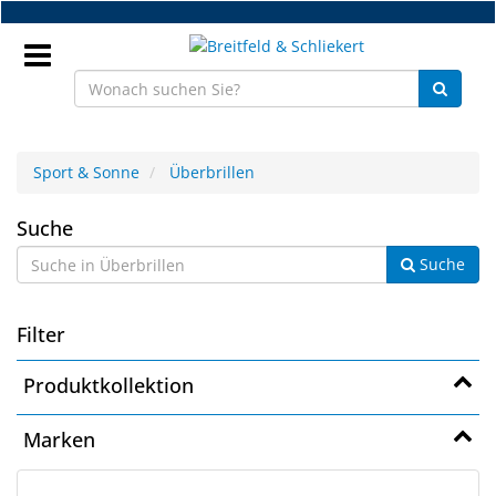
Zum
Hauptinhalt
springen
Anmeldung
Sport & Sonne
Überbrillen
DE
Überbrillen
Suche
Suche
NEU
Brillenteile
Filter
Werkstatt
Produktkollektion
Handelsware
Marken
Sport
&