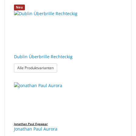
Sonne
36
Suchergebnisse
Neu
Ergebnisse
gerendert.
Milo
gefunden.
&
Me
JustMILO
Dublin Überbrille Rechteckig
I
NEED
: Dublin Überbrille Rechteckig
Alle Produktvarianten
YOU
Optische
Instrumente
Schleiftechnik
SALE
Jonathan Paul Eyewear
Jonathan Paul Aurora