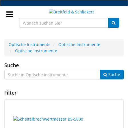
Zum
Hauptinhalt
springen
Anmeldung
Optische Instrumente
Optische Instrumente
Optische Instrumente
DE
Optische
Suche
NEU
Suche
Instrumente
Brillenteile
Filter
Werkstatt
Handelsware
10
Suchergebnisse
Ergebnisse
gerendert.
Sport
gefunden.
&