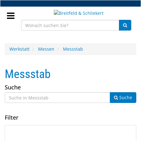
Zum
Hauptinhalt
springen
Anmeldung
Werkstatt
Messen
Messstab
DE
Messstab
NEU
Suche
Brillenteile
Suche
Werkstatt
Filter
Handelsware
Sport
5
Suchergebnisse
&