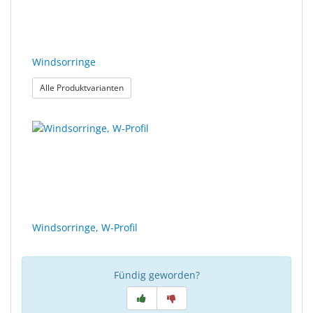
Sonne
Milo
&
Windsorringe
Me
: Windsorringe
Alle Produktvarianten
JustMILO
I
NEED
YOU
Optische
Instrumente
Windsorringe, W-Profil
Schleiftechnik
SALE
Fündig geworden?