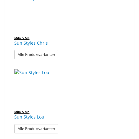
gefunden.
Sonne
Milo
&
Me
Milo & Me
Sun Styles Chris
JustMILO
: Sun Styles Chris
Alle Produktvarianten
I
NEED
YOU
Optische
Instrumente
Schleiftechnik
Milo & Me
Sun Styles Lou
SALE
: Sun Styles Lou
Alle Produktvarianten