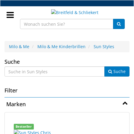
Zum
Hauptinhalt
springen
Anmeldung
Milo & Me
Milo & Me Kinderbrillen
Sun Styles
DE
Sun
Suche
Suche
Styles
NEU
Brillenteile
Filter
Werkstatt
Marken
Handelsware
6
Suchergebnisse
Sport
Bestseller
Ergebnisse
gerendert.
&