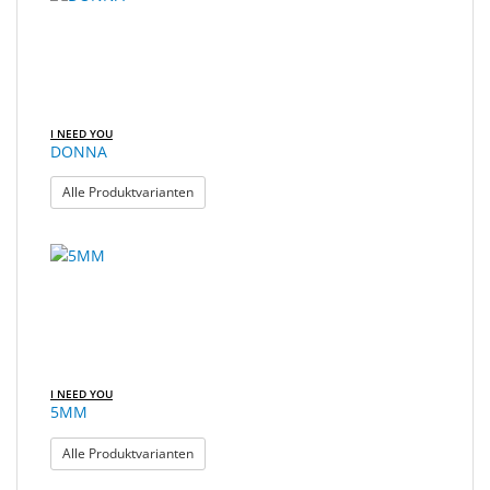
gefunden.
Sonne
Milo
&
Me
I NEED YOU
DONNA
JustMILO
: DONNA
Alle Produktvarianten
I
NEED
YOU
Optische
Instrumente
Schleiftechnik
I NEED YOU
5MM
SALE
: 5MM
Alle Produktvarianten