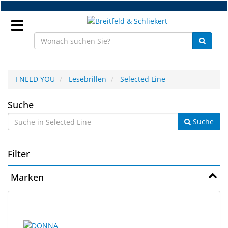
Zum
Hauptinhalt
springen
Anmeldung
I NEED YOU
Lesebrillen
Selected Line
DE
Selected
Suche
Suche
Line
NEU
Brillenteile
Filter
Werkstatt
Marken
Handelsware
7
Suchergebnisse
Sport
Ergebnisse
gerendert.
&