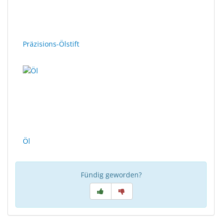
Sonne
Milo
&
Präzisions-Ölstift
Me
JustMILO
I
NEED
YOU
Optische
Öl
Instrumente
Schleiftechnik
Fündig geworden?
SALE