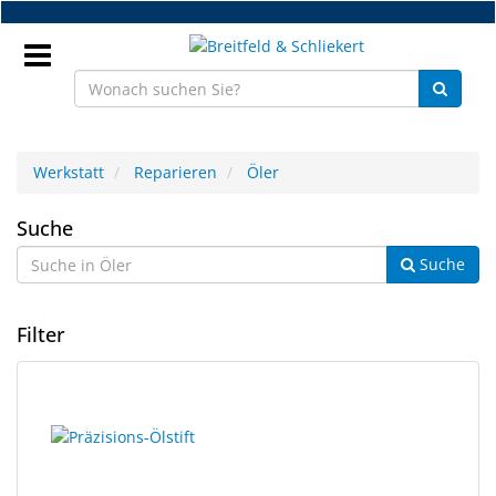
Zum
Hauptinhalt
springen
Anmeldung
Werkstatt
Reparieren
Öler
DE
Öler
Suche
Suche
NEU
Brillenteile
Filter
Werkstatt
2
Suchergebnisse
Handelsware
Ergebnisse
gerendert.
gefunden.
Sport
&