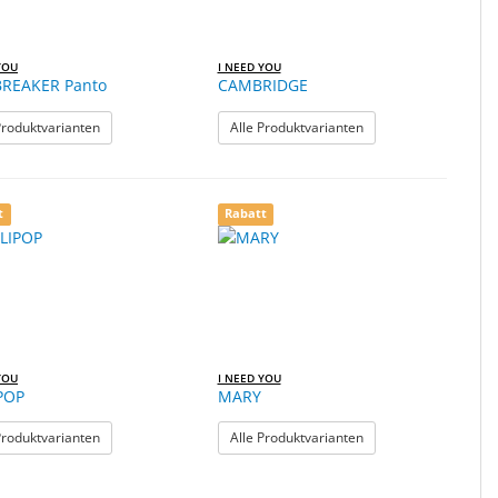
YOU
I NEED YOU
REAKER Panto
CAMBRIDGE
: BLUEBREAKER Panto
: CAMBRIDGE
Produktvarianten
Alle Produktvarianten
t
Rabatt
YOU
I NEED YOU
POP
MARY
: LOLLIPOP
: MARY
Produktvarianten
Alle Produktvarianten