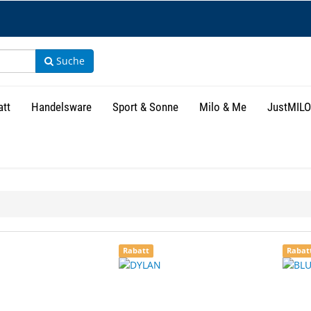
Suche
att
Handelsware
Sport & Sonne
Milo & Me
JustMILO
isse
Rabatt
Rabat