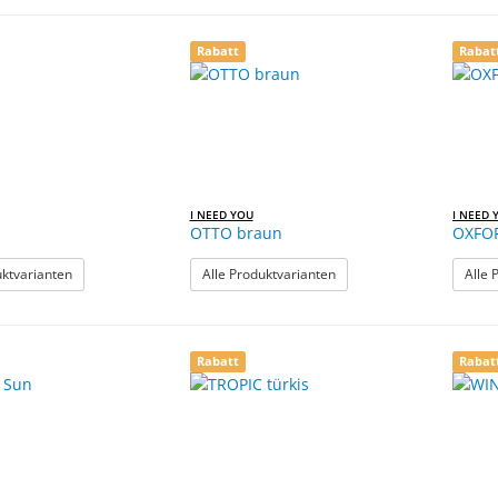
Rabatt
Rabat
I NEED YOU
I NEED 
OTTO braun
OXFO
: NIZZA
: OTTO braun
uktvarianten
Alle Produktvarianten
Alle 
Rabatt
Rabat