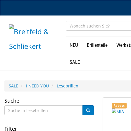
Zum
Hauptinhalt
springen
NEU
Brillenteile
Werkst
SALE
SALE
I NEED YOU
Lesebrillen
Lesebrillen
Suche
18
Suchergebn
Rabatt
Ergebnisse
gerendert.
gefunden.
Filter