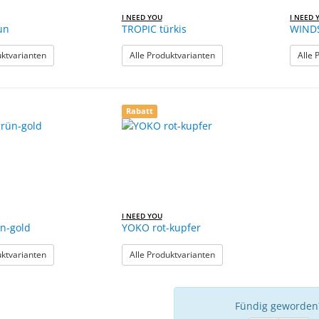
I NEED YOU
I NEED 
un
TROPIC türkis
WIND
: TROPIC Sun
: TROPIC türkis
uktvarianten
Alle Produktvarianten
Alle 
Rabatt
I NEED YOU
n-gold
YOKO rot-kupfer
: YOKO grün-gold
: YOKO rot-kupfer
uktvarianten
Alle Produktvarianten
Fündig geworden