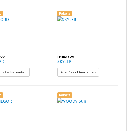
t
Rabatt
YOU
I NEED YOU
RD
SKYLER
: OXFORD
: SKYLER
Produktvarianten
Alle Produktvarianten
t
Rabatt