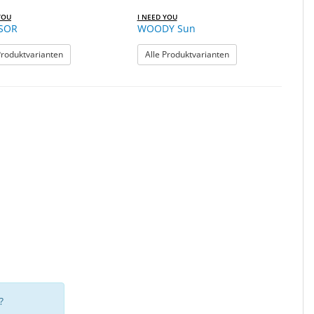
YOU
I NEED YOU
SOR
WOODY Sun
: WINDSOR
: WOODY Sun
Produktvarianten
Alle Produktvarianten
?