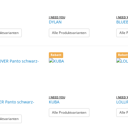
I NEED YOU
I NEED 
DYLAN
BLUEB
: MIA
: DYLAN
uktvarianten
Alle Produktvarianten
Alle 
Rabatt
Rabat
I NEED YOU
I NEED 
R Panto schwarz-
KUBA
LOLLI
: KUBA
Alle Produktvarianten
Alle 
: HANG OVER Panto schwarz-grau
uktvarianten