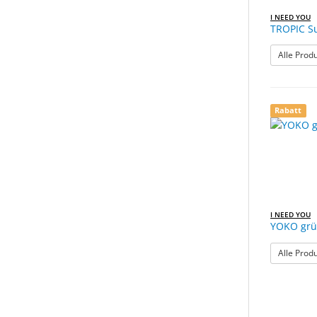
I NEED YOU
TROPIC S
Alle Prod
Rabatt
I NEED YOU
YOKO grü
Alle Prod