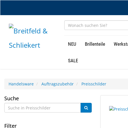
Zum
Hauptinhalt
springen
NEU
Brillenteile
Werkst
SALE
Handelsware
Auftragszubehör
Preisschilder
Preisschilder
Suche
3
Suchergebn
Ergebnisse
gerendert.
gefunden.
Filter