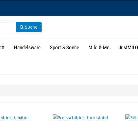
Suche
att
Handelsware
Sport & Sonne
Milo & Me
JustMILO
isse