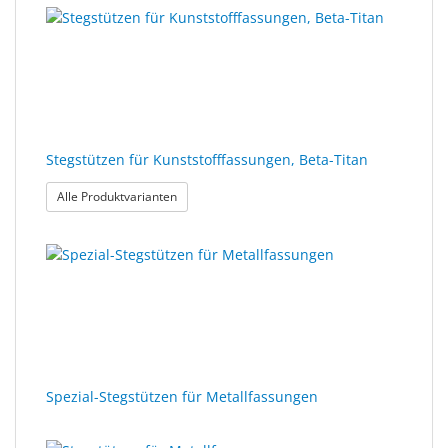
Ergebnisse
gerendert.
Sonne
gefunden.
Milo
&
Me
JustMILO
Stegstützen für Kunststofffassungen, Beta-Titan
I
: Stegstützen für Kunststofffassungen, Beta-Titan
Alle Produktvarianten
NEED
YOU
Optische
Instrumente
Schleiftechnik
SALE
Spezial-Stegstützen für Metallfassungen