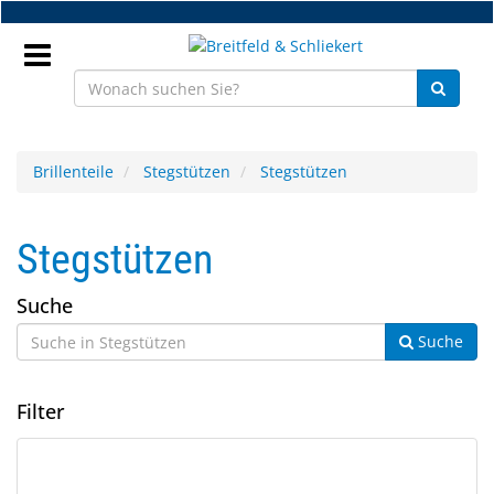
Zum
Hauptinhalt
springen
Anmeldung
Brillenteile
Stegstützen
Stegstützen
DE
Stegstützen
NEU
Suche
Brillenteile
Suche
Werkstatt
Filter
Handelsware
Sport
6
Suchergebnisse
&