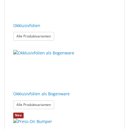
Sonne
Milo
&
Okklusivfolien
Me
: Okklusivfolien
Alle Produktvarianten
JustMILO
I
NEED
YOU
Optische
Instrumente
Okklusivfolien als Bogenware
Schleiftechnik
: Okklusivfolien als Bogenware
Alle Produktvarianten
SALE
Neu