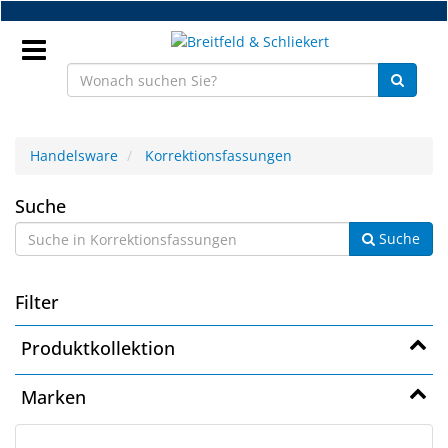
Zum
Hauptinhalt
springen
Anmeldung
Handelsware
Korrektionsfassungen
DE
Korrektionsfassungen
Suche
Suche
NEU
Brillenteile
Filter
Werkstatt
Produktkollektion
Handelsware
Marken
Sport
&