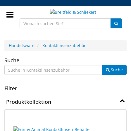
Zum
Hauptinhalt
springen
Anmeldung
Handelsware
Kontaktlinsenzubehör
DE
Kontaktlinsenzubehör
Suche
Suche
NEU
Brillenteile
Filter
Werkstatt
Produktkollektion
Handelsware
10
Suchergebnisse
Sport
Ergebnisse
gerendert.
&