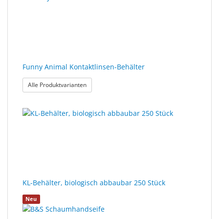
gefunden.
Sonne
Milo
&
Me
Funny Animal Kontaktlinsen-Behälter
JustMILO
: Funny Animal Kontaktlinsen-Behälter
Alle Produktvarianten
I
NEED
YOU
Optische
Instrumente
Schleiftechnik
KL-Behälter, biologisch abbaubar 250 Stück
SALE
Neu