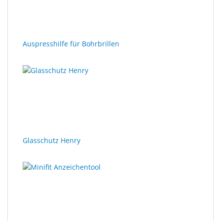
Sonne
Milo
&
Auspresshilfe für Bohrbrillen
Me
JustMILO
I
NEED
YOU
Optische
Glasschutz Henry
Instrumente
Schleiftechnik
SALE