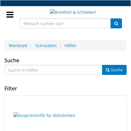
Zum
Hauptinhalt
springen
Anmeldung
Werkstatt
Schrauben
Hilfen
DE
Hilfen
Suche
Suche
NEU
Brillenteile
Filter
Werkstatt
5
Suchergebnisse
Handelsware
Ergebnisse
gerendert.
gefunden.
Sport
&