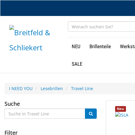
Zum
Hauptinhalt
springen
NEU
Brillenteile
Werkst
SALE
I NEED YOU
Lesebrillen
Travel Line
Travel
Suche
6
Suchergebn
Neu
Line
Ergebnisse
gerendert.
gefunden.
Filter