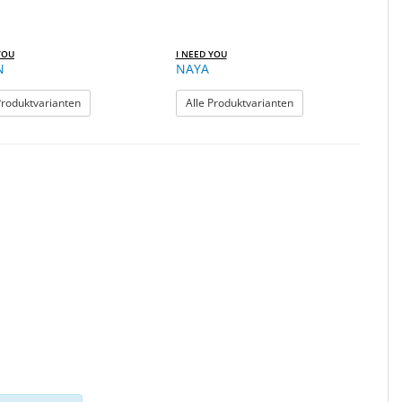
YOU
I NEED YOU
N
NAYA
: MARIN
: NAYA
Produktvarianten
Alle Produktvarianten