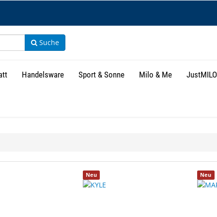
Suche
att
Handelsware
Sport & Sonne
Milo & Me
JustMILO
isse
Neu
Neu