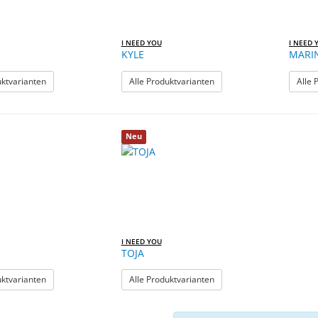
I NEED YOU
I NEED 
KYLE
MARI
: ISLA
: KYLE
uktvarianten
Alle Produktvarianten
Alle 
Neu
I NEED YOU
TOJA
: RIVER
: TOJA
uktvarianten
Alle Produktvarianten