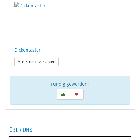
Ergebnisse
gerendert.
Sonne
gefunden.
Milo
&
Me
JustMILO
Dickentaster
I
: Dickentaster
Alle Produktvarianten
NEED
YOU
Fündig geworden?
Optische
Instrumente
Schleiftechnik
SALE
ÜBER UNS