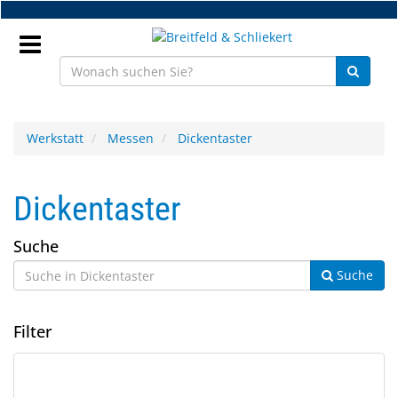
Zum
Hauptinhalt
springen
Anmeldung
Werkstatt
Messen
Dickentaster
DE
Dickentaster
NEU
Suche
Brillenteile
Suche
Werkstatt
Filter
Handelsware
Sport
1
Suchergebnisse
&