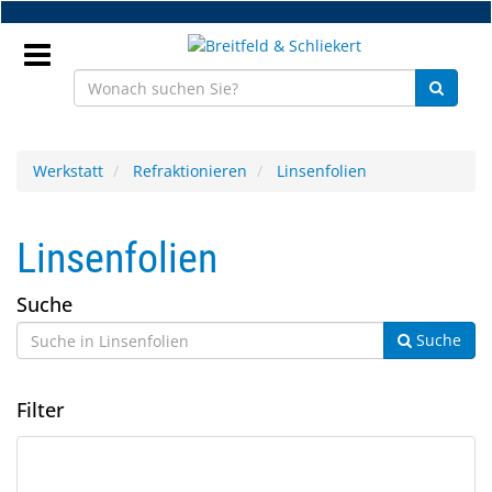
Zum
Hauptinhalt
springen
Anmeldung
Werkstatt
Refraktionieren
Linsenfolien
DE
Linsenfolien
NEU
Suche
Brillenteile
Suche
Werkstatt
Filter
Handelsware
Sport
2
Suchergebnisse
&