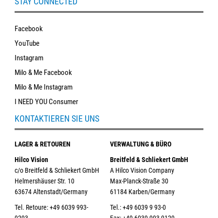
STAY CONNECTED
Facebook
YouTube
Instagram
Milo & Me Facebook
Milo & Me Instagram
I NEED YOU Consumer
KONTAKTIEREN SIE UNS
LAGER & RETOUREN
VERWALTUNG & BÜRO
Hilco Vision
Breitfeld & Schliekert GmbH
c/o Breitfeld & Schliekert GmbH
A Hilco Vision Company
Helmershäuser Str. 10
Max-Planck-Straße 30
63674 Altenstadt/Germany
61184 Karben/Germany
Tel. Retoure: +49 6039 993-
Tel.: +49 6039 9 93-0
9293
Fax: +49 6039 993-9129