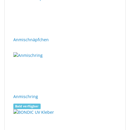
gefunden.
Sonne
Milo
&
Me
Anmischnäpfchen
JustMILO
I
NEED
YOU
Optische
Instrumente
Anmischring
Schleiftechnik
Bald verfügbar
SALE