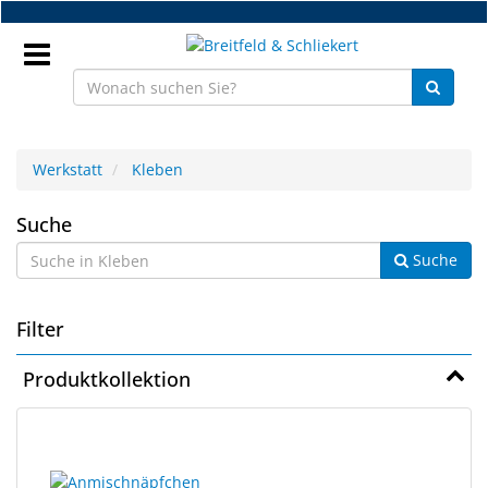
Zum
Hauptinhalt
springen
Anmeldung
Werkstatt
Kleben
DE
Kleben
Suche
Suche
NEU
Brillenteile
Filter
Werkstatt
Produktkollektion
Handelsware
28
Suchergebnisse
Sport
Ergebnisse
gerendert.
&