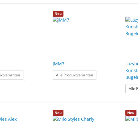
Neu
JMM7
Lazybo
Kunst
: JMM6
: JMM7
uktvarianten
Alle Produktvarianten
Bügel
Alle 
Neu
Neu