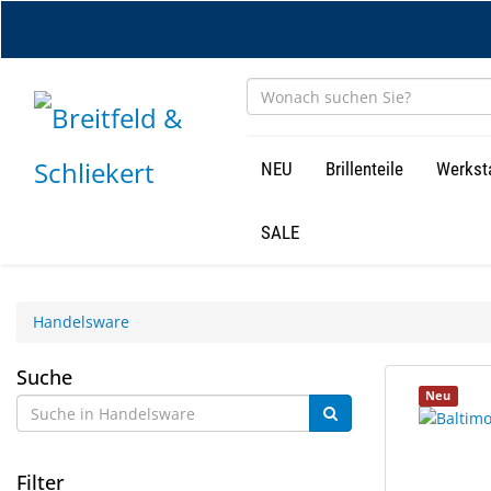
Zum
Hauptinhalt
springen
NEU
Brillenteile
Werkst
SALE
Handelsware
Handelsware
Suche
187
Suchergebn
Neu
Ergebnisse
gerendert.
gefunden.
Filter