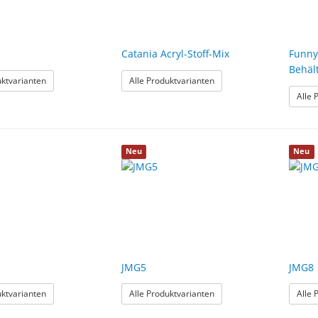
Catania Acryl-Stoff-Mix
Funny
Behäl
: Baltimore
: Catania Acryl-Stoff-Mix
uktvarianten
Alle Produktvarianten
Alle 
Neu
Neu
JMG5
JMG8
: JMG2
: JMG5
uktvarianten
Alle Produktvarianten
Alle 