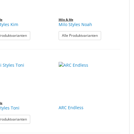
Me
Milo & Me
tyles Kim
Milo Styles Noah
: Milo Styles Kim
: Milo Styles Noah
Produktvarianten
Alle Produktvarianten
Me
ARC Endless
tyles Toni
: Mini Styles Toni
Produktvarianten