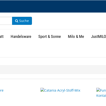
Suche
att
Handelsware
Sport & Sonne
Milo & Me
JustMILO
isse