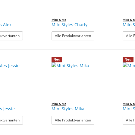
Milo & Me
Milo & 
s Alex
Milo Styles Charly
Milo S
: Milo Styles Alex
: Milo Styles Charly
uktvarianten
Alle Produktvarianten
Alle 
Neu
Neu
Milo & Me
Milo & 
s Jessie
Mini Styles Mika
Mini S
: Mini Styles Jessie
: Mini Styles Mika
uktvarianten
Alle Produktvarianten
Alle 