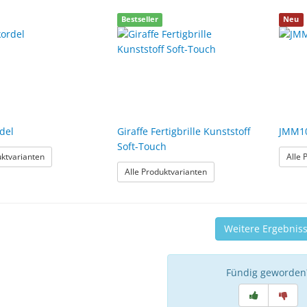
Bestseller
Neu
rdel
Giraffe Fertigbrille Kunststoff
JMM1
Soft-Touch
: Brillenkordel
uktvarianten
Alle 
: Giraffe Fertigbrille Kunst
Alle Produktvarianten
Weitere Ergebnis
Fündig geworden