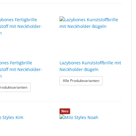
nes Fertigbrille
Lazybones Kunststoffbrille mit
stoff mit Neckholder-
Neckholder-Bügeln
n
: Lazybones Kunststof
Alle Produktvarianten
: Lazybones Fertigbrille Kunststoff mit Neckholder-Bügeln
Produktvarianten
Neu