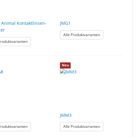
 Animal Kontaktlinsen-
JMG1
ter
: JMG1
Alle Produktvarianten
: Funny Animal Kontaktlinsen-Behälter
Produktvarianten
Neu
JMM3
: JMG8
: JMM3
Produktvarianten
Alle Produktvarianten