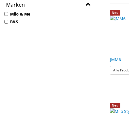
Marken
Neu
Milo & Me
B&S
JMM6
Alle Prod
Neu