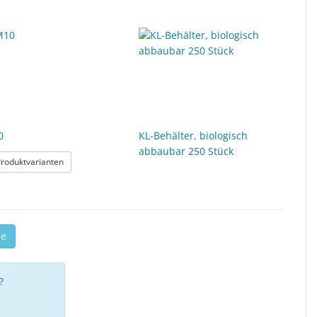
0
KL-Behälter, biologisch
abbaubar 250 Stück
: JMM10
Produktvarianten
stoff Soft-Touch
se
?