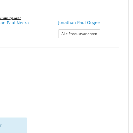
n Paul Eyewear
Jonathan Paul Oogee
han Paul Neera
: Jonathan Paul Oogee
Alle Produktvarianten
?