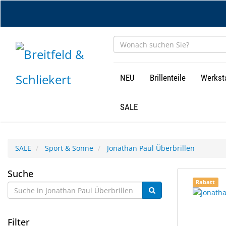
Zum
Hauptinhalt
springen
NEU
Brillenteile
Werkst
SALE
SALE
Sport & Sonne
Jonathan Paul Überbrillen
Jonathan
Suche
5
Suchergebn
Rabatt
Paul
Ergebnisse
gerendert.
gefunden.
Überbrillen
Filter