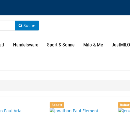
Suche
att
Handelsware
Sport & Sonne
Milo & Me
JustMILO
isse
Rabatt
Rabat