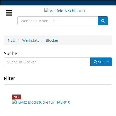
Zum
Hauptinhalt
springen
Anmeldung
NEU
Werkstatt
Blocker
DE
Blocker
Suche
Suche
NEU
Brillenteile
Filter
Werkstatt
2
Suchergebnisse
Neu
Handelsware
Ergebnisse
gerendert.
gefunden.
Sport
&