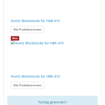
Sonne
Milo
&
Huvitz Blockstücke für HAB-910
Me
: Huvitz Blockstücke für HAB-910
Alle Produktvarianten
JustMILO
Neu
I
NEED
YOU
Optische
Instrumente
Huvitz Blockstücke für HBK-410
Schleiftechnik
: Huvitz Blockstücke für HBK-410
Alle Produktvarianten
SALE
Fündig geworden?