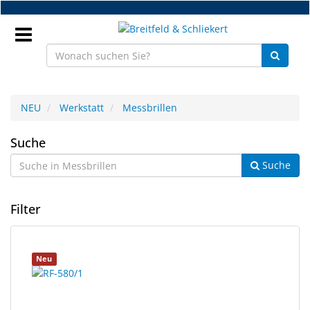
Zum
Hauptinhalt
springen
Anmeldung
NEU
Werkstatt
Messbrillen
DE
Messbrillen
Suche
Suche
NEU
Brillenteile
Filter
Werkstatt
2
Suchergebnisse
Neu
Handelsware
Ergebnisse
gerendert.
gefunden.
Sport
&