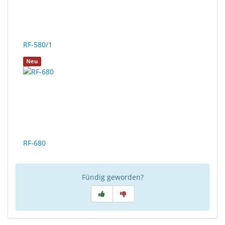
Sonne
Milo
&
RF-580/1
Me
Neu
JustMILO
I
NEED
YOU
Optische
RF-680
Instrumente
Schleiftechnik
Fündig geworden?
SALE