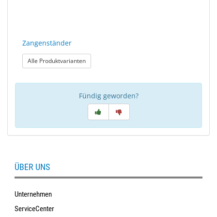
Sonne
Milo
&
Zangenständer
Me
: Zangenständer
Alle Produktvarianten
JustMILO
I
Fündig geworden?
NEED
YOU
Optische
Instrumente
ÜBER UNS
Schleiftechnik
SALE
Unternehmen
ServiceCenter