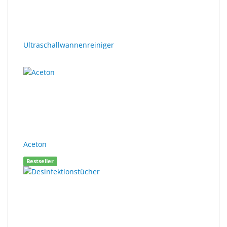
Sonne
Milo
&
Ultraschallwannenreiniger
Me
JustMILO
I
NEED
YOU
Optische
Aceton
Instrumente
Bestseller
Schleiftechnik
SALE