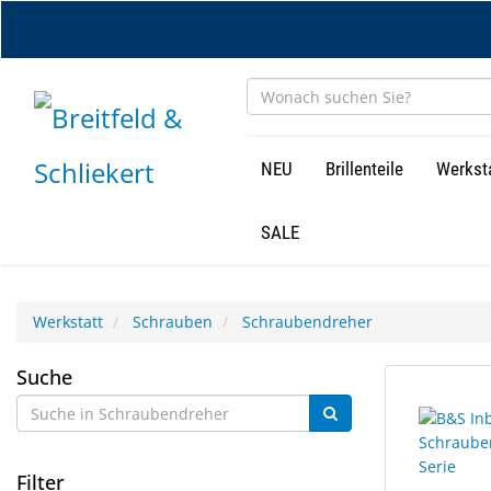
Zum
Hauptinhalt
springen
NEU
Brillenteile
Werkst
SALE
Werkstatt
Schrauben
Schraubendreher
Schraubendreher
Suche
8
Suchergebn
Ergebnisse
gerendert.
gefunden.
Filter