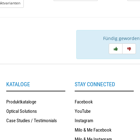
: Ersatz Schraubendreher Klingen
uktvarianten
Fündig geworden
KATALOGE
STAY CONNECTED
Produktkataloge
Facebook
Optical Solutions
YouTube
Case Studies / Testimonials
Instagram
Milo & Me Facebook
Milo & Me Instagram