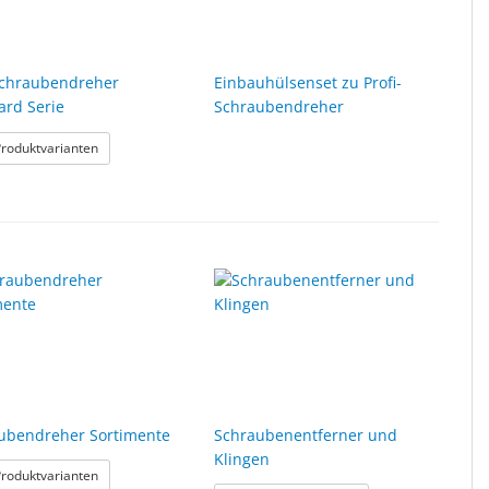
chraubendreher
Einbauhülsenset zu Profi-
ard Serie
Schraubendreher
her
: B&S Schraubendreher Standard Serie
Produktvarianten
ubendreher Sortimente
Schraubenentferner und
Klingen
r
: Schraubendreher Sortimente
Produktvarianten