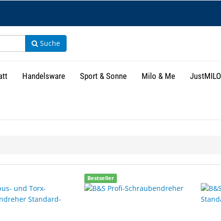
Suche
att
Handelsware
Sport & Sonne
Milo & Me
JustMILO
isse
Bestseller