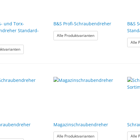
- und Torx-
B&S Profi-Schraubendreher
B&S S
ndreher Standard-
Stand
: B&S Profi-Schraubendre
Alle Produktvarianten
Alle 
: B&S Inbus- und Torx-Schraubendreher Standard-Serie
uktvarianten
chraubendreher
Magazinschraubendreher
Schra
: Magazinschraubendrehe
Alle Produktvarianten
Alle 