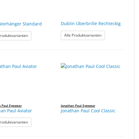
Dublin Überbrille Rechteckig
 Vorhänger Standard
: Dublin Überbrille Re
: Crete Vorhänger Standard
Alle Produktvarianten
Produktvarianten
n Paul Eyewear
Jonathan Paul Eyewear
han Paul Aviator
Jonathan Paul Cool Classic
: Jonathan Paul Aviator
Produktvarianten