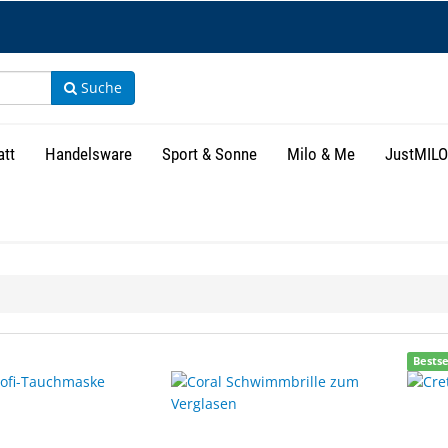
Suche
att
Handelsware
Sport & Sonne
Milo & Me
JustMILO
isse
Bestse