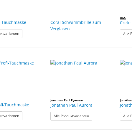
B&S
fi-Tauchmaske
Coral Schwimmbrille zum
Crete
Verglasen
: Ceos Profi-Tauchmaske
uktvarianten
Alle 
Jonathan Paul Eyewear
Jonatha
ofi-Tauchmaske
Jonathan Paul Aurora
Jonat
: Intega Profi-Tauchmaske
uktvarianten
: Jonathan Paul Aurora
Alle Produktvarianten
Alle 