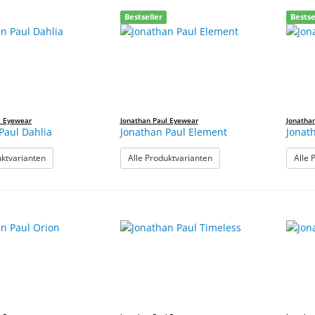
Bestseller
Bestse
l Eyewear
Jonathan Paul Eyewear
Jonatha
Paul Dahlia
Jonathan Paul Element
Jonat
: Jonathan Paul Dahlia
: Jonathan Paul Element
uktvarianten
Alle Produktvarianten
Alle 