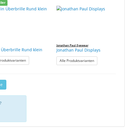
ller
Jonathan Paul Eyewear
 Überbrille Rund klein
Jonathan Paul Displays
oß
: Berlin Überbrille Rund klein
Produktvarianten
: Jonathan Paul Displa
Alle Produktvarianten
se
?