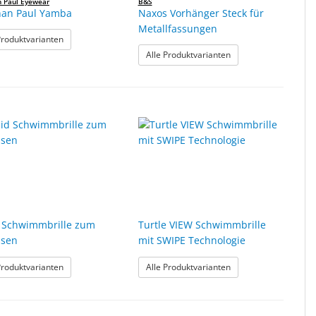
n Paul Eyewear
B&S
han Paul Yamba
Naxos Vorhänger Steck für
Metallfassungen
: Jonathan Paul Yamba
Produktvarianten
: Naxos Vorhänger St
Alle Produktvarianten
 Schwimmbrille zum
Turtle VIEW Schwimmbrille
asen
mit SWIPE Technologie
m Verglasen
: Squid Schwimmbrille zum Verglasen
: Turtle VIEW Schwimm
Produktvarianten
Alle Produktvarianten