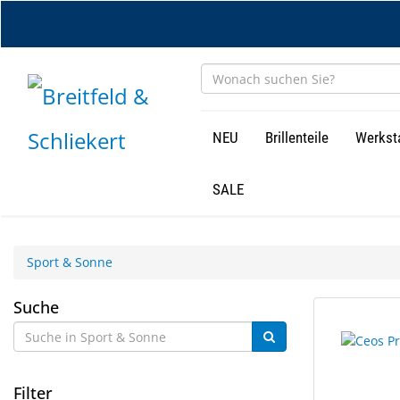
Zum
Hauptinhalt
springen
NEU
Brillenteile
Werkst
SALE
Sport & Sonne
Sport
Suche
106
Suchergebn
&
Ergebnisse
gerendert.
gefunden.
Sonne
Filter