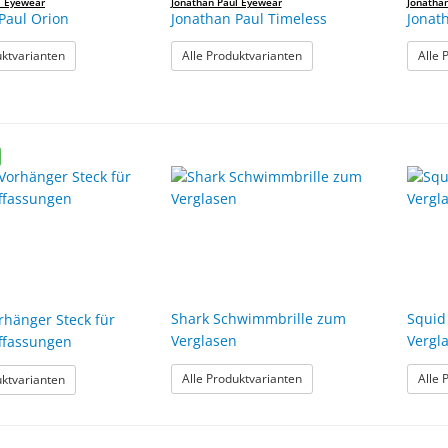
l Eyewear
Jonathan Paul Eyewear
Jonatha
Paul Orion
Jonathan Paul Timeless
Jonat
: Jonathan Paul Orion
: Jonathan Paul Timeless
uktvarianten
Alle Produktvarianten
Alle 
Shark Schwimmbrille zum
Squid
hänger Steck für
Verglasen
Vergl
ffassungen
: Shark Schwimmbrille zu
: Samos Vorhänger Steck für Kunststofffassungen
Alle Produktvarianten
Alle 
uktvarianten