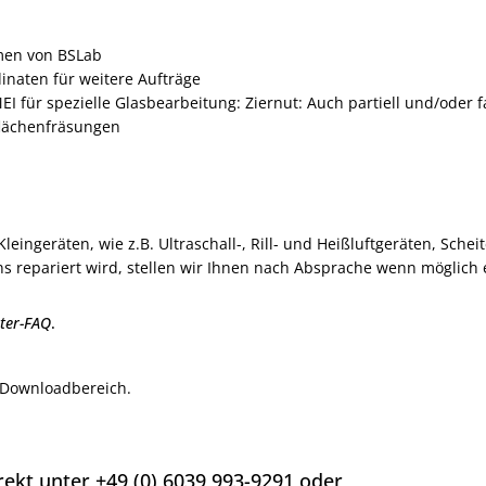
men von BSLab
naten für weitere Aufträge
für spezielle Glasbearbeitung: Ziernut: Auch partiell und/oder fa
rflächenfräsungen
ingeräten, wie z.B. Ultraschall-, Rill- und Heißluftgeräten, Schei
uns repariert wird, stellen wir Ihnen nach Absprache wenn möglich
ter-FAQ
.
 Downloadbereich.
rekt unter +49 (0) 6039 993-9291 oder