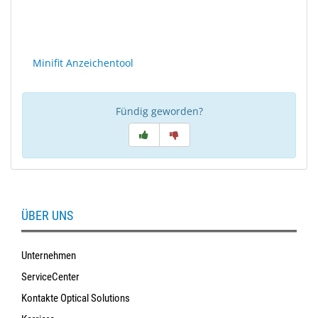
Sonne
Milo
&
Minifit Anzeichentool
Me
JustMILO
Fündig geworden?
I
NEED
YOU
Optische
ÜBER UNS
Instrumente
Schleiftechnik
Unternehmen
ServiceCenter
SALE
Kontakte Optical Solutions