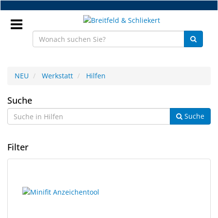
Zum
Hauptinhalt
springen
Anmeldung
NEU
Werkstatt
Hilfen
DE
Hilfen
Suche
Suche
NEU
Brillenteile
Filter
Werkstatt
1
Suchergebnisse
Handelsware
Ergebnisse
gerendert.
gefunden.
Sport
&