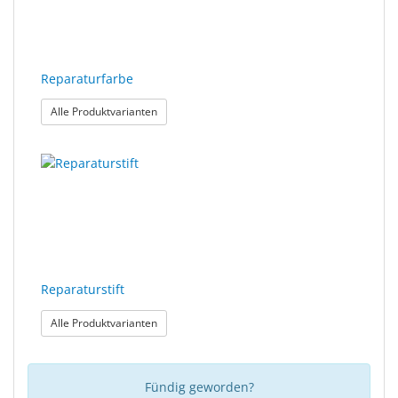
Sonne
Milo
&
Reparaturfarbe
Me
: Reparaturfarbe
Alle Produktvarianten
JustMILO
I
NEED
YOU
Optische
Instrumente
Reparaturstift
Schleiftechnik
: Reparaturstift
Alle Produktvarianten
SALE
Fündig geworden?