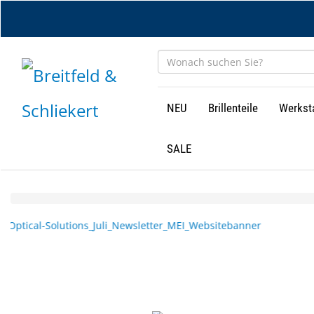
Zum
Hauptinhalt
springen
NEU
Brillenteile
Werkst
SALE
Home
DE