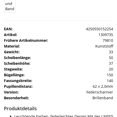
EAN:
4250550152254
Artikel:
1309735
Frühere Artikelnummer:
79810
Material:
Kunststoff
Gewicht:
33
Scheibenlänge:
50
Scheibenhöhe:
37
Stegweite:
20
Bügellänge:
150
Fassungsbreite:
140
Pupillendistanz:
62 ± 2,0mm
Version:
Federscharnier
Besonderheit:
Brillenband
Produktdetails
Leuchtende Farben, federleichtes Design Mit der I NEED