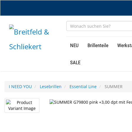
Zum
Hauptinhalt
springen
NEU
Brillenteile
Werkst
SALE
I NEED YOU
Lesebrillen
Essential Line
SUMMER