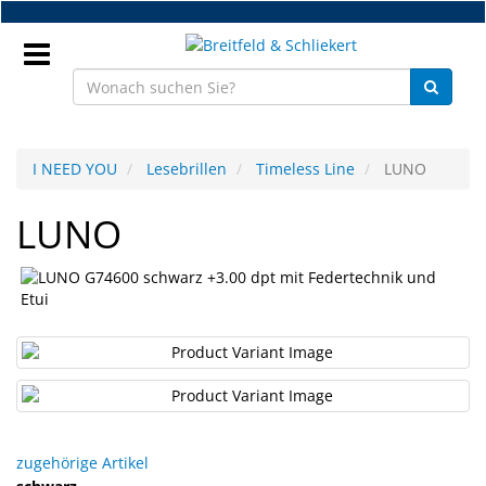
Zum
Hauptinhalt
springen
Anmeldung
I NEED YOU
Lesebrillen
Timeless Line
LUNO
DE
LUNO
NEU
Brillenteile
Werkstatt
Handelsware
Sport
zugehörige Artikel
&