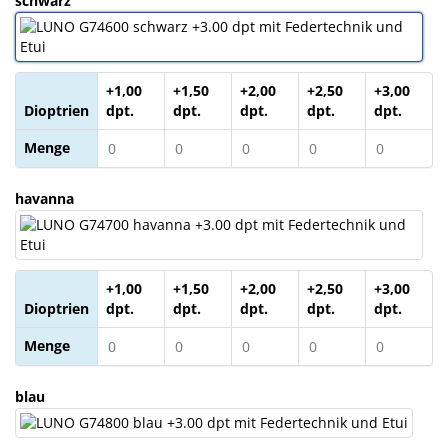
schwarz
Sonne
Milo
&
+1,00
+1,50
+2,00
+2,50
+3,00
Me
Dioptrien
dpt.
dpt.
dpt.
dpt.
dpt.
Menge
JustMILO
I
havanna
NEED
YOU
Optische
+1,00
+1,50
+2,00
+2,50
+3,00
Instrumente
Dioptrien
dpt.
dpt.
dpt.
dpt.
dpt.
Menge
Schleiftechnik
SALE
blau