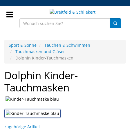
Zum
Hauptinhalt
springen
Anmeldung
Sport & Sonne
Tauchen & Schwimmen
Tauchmasken und Gläser
DE
Dolphin Kinder-Tauchmasken
Dolphin Kinder-
NEU
Tauchmasken
Brillenteile
Werkstatt
Handelsware
Sport
zugehörige Artikel
&