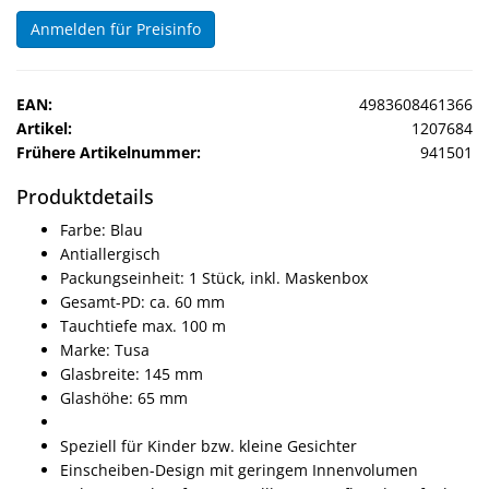
Sonne
Anmelden für Preisinfo
Milo
&
EAN:
4983608461366
Me
Artikel:
1207684
Frühere Artikelnummer:
941501
JustMILO
Produktdetails
I
Farbe: Blau
NEED
Antiallergisch
YOU
Packungseinheit: 1 Stück, inkl. Maskenbox
Gesamt-PD: ca. 60 mm
Optische
Tauchtiefe max. 100 m
Instrumente
Marke: Tusa
Glasbreite: 145 mm
Schleiftechnik
Glashöhe: 65 mm
SALE
Speziell für Kinder bzw. kleine Gesichter
Einscheiben-Design mit geringem Innenvolumen