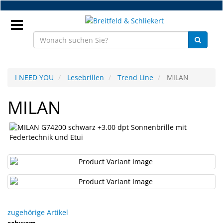
Zum
Hauptinhalt
springen
Anmeldung
I NEED YOU
Lesebrillen
Trend Line
MILAN
DE
MILAN
NEU
Brillenteile
Werkstatt
Handelsware
Sport
zugehörige Artikel
&