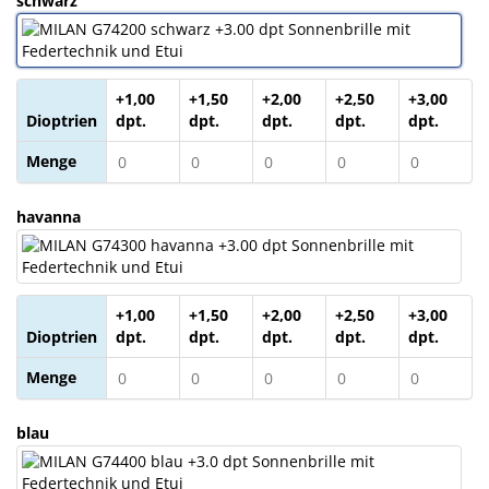
schwarz
Sonne
Milo
&
+1,00
+1,50
+2,00
+2,50
+3,00
Me
Dioptrien
dpt.
dpt.
dpt.
dpt.
dpt.
Menge
JustMILO
I
havanna
NEED
YOU
Optische
+1,00
+1,50
+2,00
+2,50
+3,00
Instrumente
Dioptrien
dpt.
dpt.
dpt.
dpt.
dpt.
Menge
Schleiftechnik
SALE
blau