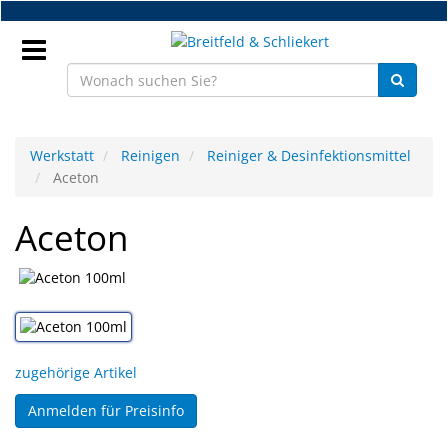
Zum
Hauptinhalt
springen
Anmeldung
Werkstatt
Reinigen
Reiniger & Desinfektionsmittel
Aceton
DE
Aceton
NEU
Brillenteile
Werkstatt
zugehörige Artikel
Handelsware
Anmelden für Preisinfo
Sport
&