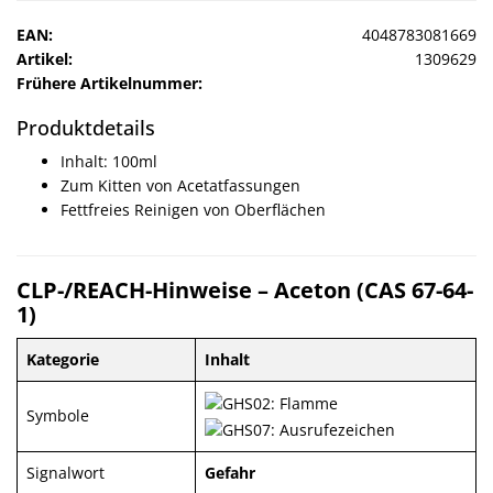
Sonne
EAN:
4048783081669
Artikel:
1309629
Milo
Frühere Artikelnummer:
&
Me
Produktdetails
Inhalt: 100ml
JustMILO
Zum Kitten von Acetatfassungen
Fettfreies Reinigen von Oberflächen
I
NEED
YOU
CLP-/REACH-Hinweise – Aceton (CAS 67-64-
1)
Optische
Instrumente
Kategorie
Inhalt
Schleiftechnik
Symbole
SALE
Signalwort
Gefahr