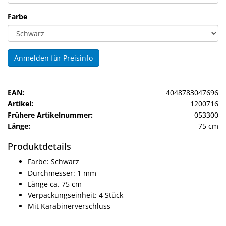
Sonne
Farbe
Milo
&
Me
Anmelden für Preisinfo
JustMILO
EAN:
4048783047696
I
Artikel:
1200716
NEED
Frühere Artikelnummer:
053300
YOU
Länge:
75 cm
Optische
Produktdetails
Instrumente
Farbe: Schwarz
Durchmesser: 1 mm
Schleiftechnik
Länge ca. 75 cm
Verpackungseinheit: 4 Stück
SALE
Mit Karabinerverschluss