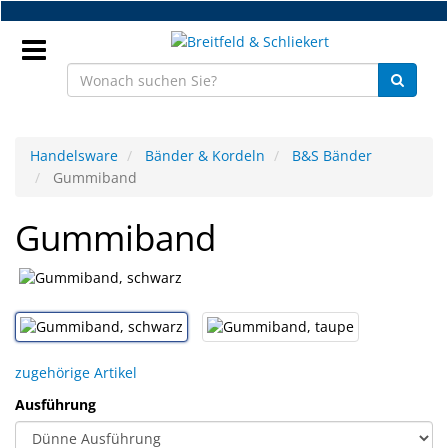
Zum
Hauptinhalt
springen
Anmeldung
Handelsware
Bänder & Kordeln
B&S Bänder
Gummiband
DE
Gummiband
NEU
Brillenteile
Werkstatt
zugehörige Artikel
Handelsware
Ausführung
Sport
&