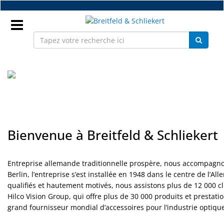
Accéder
au
contenu
principal
Connectez
vous
Unternehmen
FR
FR
Bienvenue à Breitfeld & Schliekert
Nouveaux
Pièces
Entreprise allemande traditionnelle prospère, nous accompagnon
détachées
Berlin, l’entreprise s’est installée en 1948 dans le centre de l’
monture
qualifiés et hautement motivés, nous assistons plus de 12 000 c
Hilco Vision Group, qui offre plus de 30 000 produits et prestati
Atelier
grand fournisseur mondial d’accessoires pour l’industrie optiqu
Accessoires