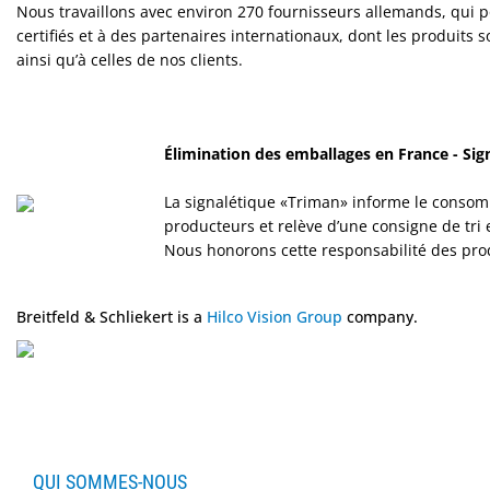
Nous travaillons avec environ 270 fournisseurs allemands, qui
certifiés et à des partenaires internationaux, dont les produits 
Sport
ainsi qu’à celles de nos clients.
&
Solaire
Milo
Élimination des emballages en France - Sig
&
Me
La signalétique «Triman» informe le consomma
producteurs et relève d’une consigne de tri 
JustMILO
Nous honorons cette responsabilité des prod
I
NEED
Breitfeld & Schliekert is a
Hilco Vision Group
company.
YOU
Instruments
d'optique
Technologie
de
QUI SOMMES-NOUS