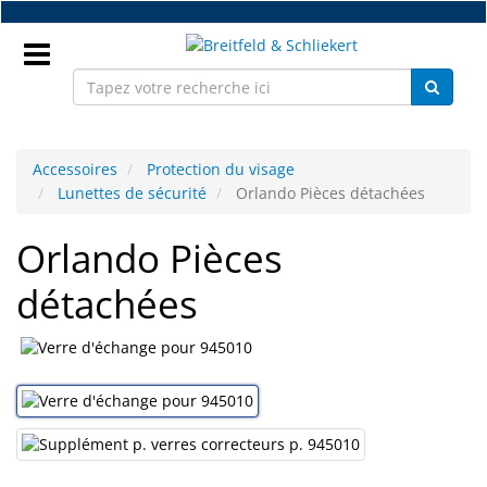
Accéder
au
contenu
principal
Connectez
vous
Accessoires
Protection du visage
Lunettes de sécurité
Orlando Pièces détachées
FR
Orlando Pièces
détachées
Nouveaux
Pièces
détachées
monture
Atelier
Accessoires