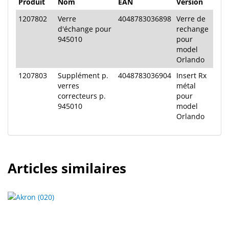
Produit
Nom
EAN
Version
polissage
1207802
Verre
4048783036898
Verre de
Solde
d'échange pour
rechange
945010
pour
model
Orlando
1207803
Supplément p.
4048783036904
Insert Rx
verres
métal
correcteurs p.
pour
945010
model
Orlando
Articles similaires