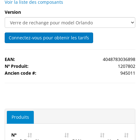
Voir la liste des composants
Version
Sport
&
Solaire
Connectez-vous pour obtenir les tarifs
Milo
&
Me
EAN:
4048783036898
Nº Produit:
1207802
JustMILO
Ancien code #:
945011
I
NEED
YOU
Instruments
d'optique
Produits
Technologie
N°
de