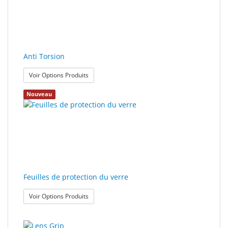
rendus.
torsion
Sport
&
Solaire
Anti Torsion
Milo
: Anti Torsion
Voir Options Produits
&
Me
Nouveau
JustMILO
I
NEED
YOU
Feuilles de protection du verre
Instruments
d'optique
: Feuilles de protection du verre
Voir Options Produits
Technologie
de