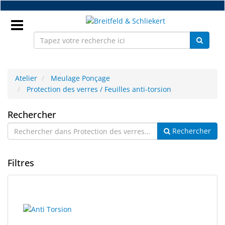
Accéder
au
contenu
principal
Connectez
vous
Atelier
Meulage Ponçage
Protection des verres / Feuilles anti-torsion
FR
Protection
Rechercher
Rechercher
des
Nouveaux
verres
Pièces
Filtres
détachées
/
monture
Feuilles
3
Résultats
Atelier
résultats
de
anti-
trouvés.
recherche
Accessoires