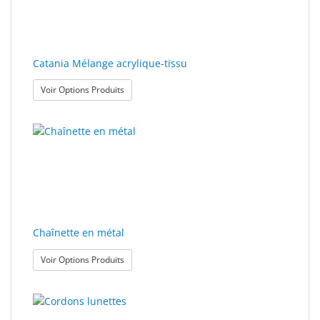
Sport
&
Solaire
Catania Mélange acrylique-tissu
: Catania Mélange acrylique-tissu
Voir Options Produits
Milo
&
Me
JustMILO
I
NEED
YOU
Chaînette en métal
Instruments
: Chaînette en métal
Voir Options Produits
d'optique
Technologie
de