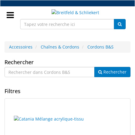
Accéder
au
contenu
principal
Connectez
vous
Accessoires
Chaînes & Cordons
Cordons B&S
Cordons
FR
Rechercher
Rechercher
B&S
Nouveaux
Filtres
Pièces
détachées
monture
18
Résultats
résultats
de
Atelier
trouvés.
recherche
rendus.
Accessoires